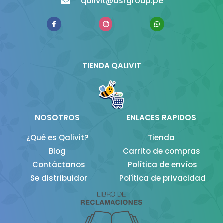
qalivit@asrgroup.pe
F
I
W
a
n
h
c
s
a
e
t
t
b
a
s
o
g
a
o
r
p
TIENDA QALIVIT
k
a
p
-
m
f
NOSOTROS
ENLACES RAPIDOS
¿Qué es Qalivit?
Tienda
Blog
Carrito de compras
Contáctanos
Política de envíos
Se distribuidor
Política de privacidad