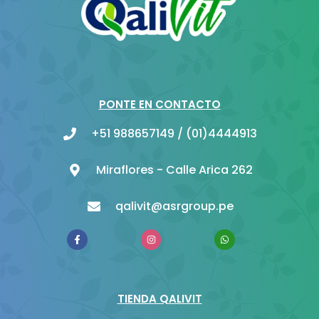
PONTE EN CONTACTO
+51 988657149 / (01)4444913
Miraflores - Calle Arica 262
qalivit@asrgroup.pe
F
I
W
a
n
h
c
s
a
e
t
t
b
a
s
o
g
a
o
r
p
TIENDA QALIVIT
k
a
p
-
m
f