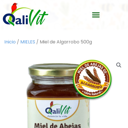
Ir
Menu
al
contenido
Inicio
/
MIELES
/ Miel de Algarrobo 500g