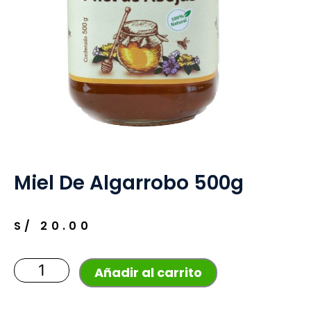
Miel De Algarrobo 500g
S/
20.00
Miel
Añadir al carrito
de
Algarrobo
500g