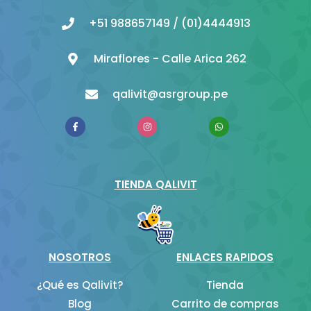
+51 988657149 / (01)4444913
Miraflores - Calle Arica 262
qalivit@asrgroup.pe
F
I
W
a
n
h
c
s
a
e
t
t
b
a
s
o
g
a
o
r
p
TIENDA QALIVIT
k
a
p
-
m
f
NOSOTROS
ENLACES RAPIDOS
¿Qué es Qalivit?
Tienda
Blog
Carrito de compras