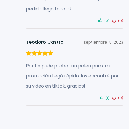
pedido llego todo ok
(0)
(0)
Teodoro Castro
septiembre 15, 2023
Valorado con
Por fin pude probar un polen puro, mi
5
de 5
promoción llegó rápido, los encontré por
su video en tiktok, gracias!
(1)
(0)