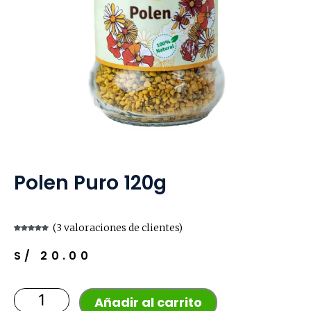
Polen Puro 120g
(
3
valoraciones de clientes)
Valorado
3
con
5.00
de
5 en base a
S/
20.00
valoraciones
de clientes
Polen
Añadir al carrito
puro