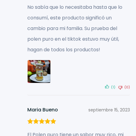
Valorado con
No sabía que lo necesitaba hasta que lo
5
de 5
consumí, este producto significó un
cambio para mi familia. Su prueba del
polen puro en el tiktok estuvo muy útil,
hagan de todos los productos!
(1)
(0)
Maria Bueno
septiembre 15, 2023
Valorado con
El Polen puro tiene un sabor muy rico, mi
5
de 5