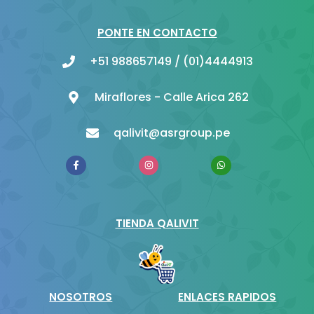
PONTE EN CONTACTO
+51 988657149 / (01)4444913
Miraflores - Calle Arica 262
qalivit@asrgroup.pe
F
I
W
a
n
h
c
s
a
e
t
t
b
a
s
o
g
a
o
r
p
TIENDA QALIVIT
k
a
p
-
m
f
NOSOTROS
ENLACES RAPIDOS